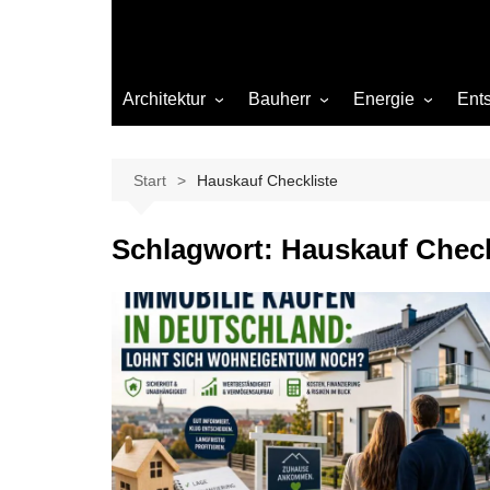
Architektur
Bauherr
Energie
Ent
Architekten
Abwasser
Heizung
Beleuchtung
Gas
Start
Hauskauf Checkliste
Einrichtung
Schlagwort:
Hauskauf Check
Materialien
Ökologisch bauen
Renovierung
Sanierung
Hygiene