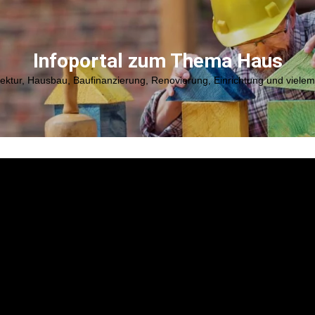
Infoportal zum Thema Haus
tektur, Hausbau, Baufinanzierung, Renovierung, Einrichtung und viele