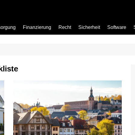
sorgung
Finanzierung
Recht
Sicherheit
Software
Bad
liste
Büro
Garten
Küche