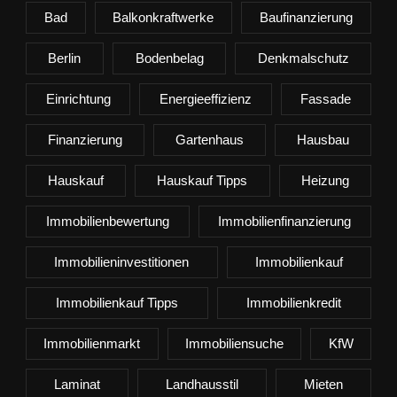
Bad
Balkonkraftwerke
Baufinanzierung
Berlin
Bodenbelag
Denkmalschutz
Einrichtung
Energieeffizienz
Fassade
Finanzierung
Gartenhaus
Hausbau
Hauskauf
Hauskauf Tipps
Heizung
Immobilienbewertung
Immobilienfinanzierung
Immobilieninvestitionen
Immobilienkauf
Immobilienkauf Tipps
Immobilienkredit
Immobilienmarkt
Immobiliensuche
KfW
Laminat
Landhausstil
Mieten