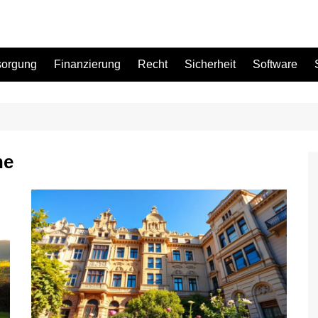
sorgung
Finanzierung
Recht
Sicherheit
Software
Bad
he
Büro
Garten
Küche