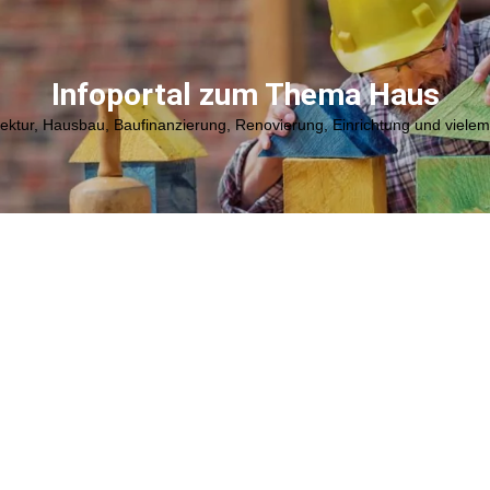
Infoportal zum Thema Haus
tektur, Hausbau, Baufinanzierung, Renovierung, Einrichtung und viele