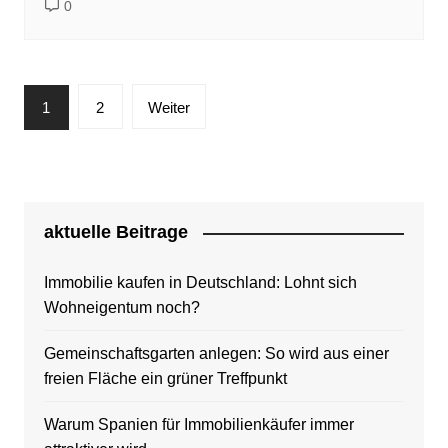
0
Seitennummerierung
1
2
Weiter
der
Beiträge
aktuelle Beitrage
Immobilie kaufen in Deutschland: Lohnt sich
Wohneigentum noch?
Gemeinschaftsgarten anlegen: So wird aus einer
freien Fläche ein grüner Treffpunkt
Warum Spanien für Immobilienkäufer immer