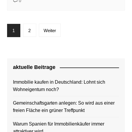
0
Seitennummerierung
1
2
Weiter
der
Beiträge
aktuelle Beitrage
Immobilie kaufen in Deutschland: Lohnt sich
Wohneigentum noch?
Gemeinschaftsgarten anlegen: So wird aus einer
freien Fläche ein grüner Treffpunkt
Warum Spanien für Immobilienkäufer immer
attraktiver wird