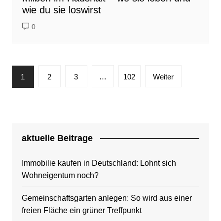
wie du sie loswirst
0
Seitennummerierung
1
2
3
…
102
Weiter
der
Beiträge
aktuelle Beitrage
Immobilie kaufen in Deutschland: Lohnt sich
Wohneigentum noch?
Gemeinschaftsgarten anlegen: So wird aus einer
freien Fläche ein grüner Treffpunkt