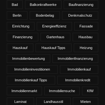
Bad
Balkonkraftwerke
Baufinanzierung
Berlin
Bodenbelag
Denkmalschutz
Einrichtung
Energieeffizienz
Fassade
Finanzierung
Gartenhaus
Hausbau
Hauskauf
Hauskauf Tipps
Heizung
Immobilienbewertung
Immobilienfinanzierung
Immobilieninvestitionen
Immobilienkauf
Immobilienkauf Tipps
Immobilienkredit
Immobilienmarkt
Immobiliensuche
KfW
Laminat
Landhausstil
Mieten