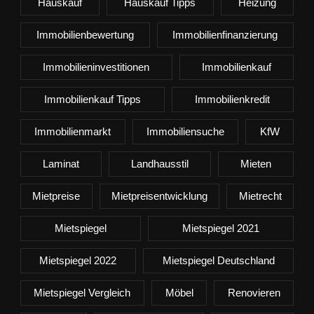
Hauskauf
Hauskauf Tipps
Heizung
Immobilienbewertung
Immobilienfinanzierung
Immobilieninvestitionen
Immobilienkauf
Immobilienkauf Tipps
Immobilienkredit
Immobilienmarkt
Immobiliensuche
KfW
Laminat
Landhausstil
Mieten
Mietpreise
Mietpreisentwicklung
Mietrecht
Mietspiegel
Mietspiegel 2021
Mietspiegel 2022
Mietspiegel Deutschland
Mietspiegel Vergleich
Möbel
Renovieren