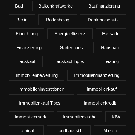
Bad
Balkonkraftwerke
Baufinanzierung
Berlin
Bodenbelag
Denkmalschutz
Einrichtung
Energieeffizienz
Fassade
Finanzierung
Gartenhaus
Hausbau
Hauskauf
Hauskauf Tipps
Heizung
Immobilienbewertung
Immobilienfinanzierung
Immobilieninvestitionen
Immobilienkauf
Immobilienkauf Tipps
Immobilienkredit
Immobilienmarkt
Immobiliensuche
KfW
Laminat
Landhausstil
Mieten