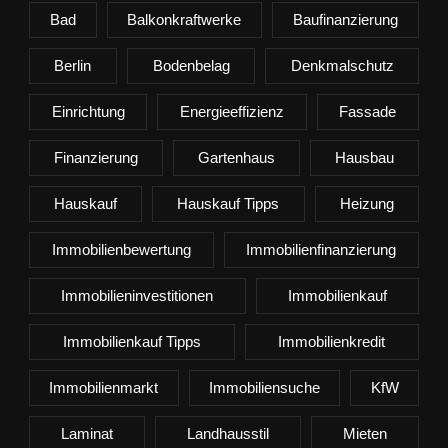
Bad
Balkonkraftwerke
Baufinanzierung
Berlin
Bodenbelag
Denkmalschutz
Einrichtung
Energieeffizienz
Fassade
Finanzierung
Gartenhaus
Hausbau
Hauskauf
Hauskauf Tipps
Heizung
Immobilienbewertung
Immobilienfinanzierung
Immobilieninvestitionen
Immobilienkauf
Immobilienkauf Tipps
Immobilienkredit
Immobilienmarkt
Immobiliensuche
KfW
Laminat
Landhausstil
Mieten