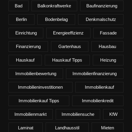
Bad
Balkonkraftwerke
Baufinanzierung
Berlin
Bodenbelag
Denkmalschutz
Einrichtung
Energieeffizienz
Fassade
Finanzierung
Gartenhaus
Hausbau
Hauskauf
Hauskauf Tipps
Heizung
Immobilienbewertung
Immobilienfinanzierung
Immobilieninvestitionen
Immobilienkauf
Immobilienkauf Tipps
Immobilienkredit
Immobilienmarkt
Immobiliensuche
KfW
Laminat
Landhausstil
Mieten