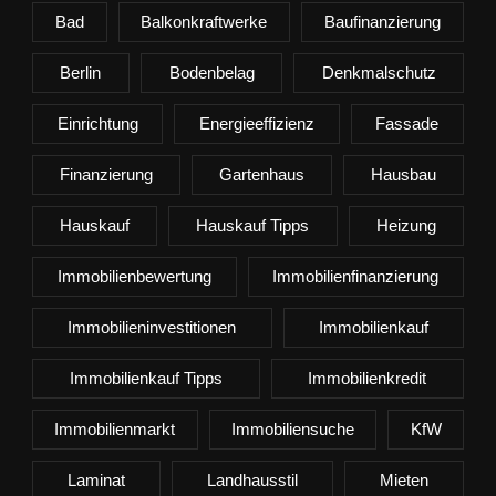
Bad
Balkonkraftwerke
Baufinanzierung
Berlin
Bodenbelag
Denkmalschutz
Einrichtung
Energieeffizienz
Fassade
Finanzierung
Gartenhaus
Hausbau
Hauskauf
Hauskauf Tipps
Heizung
Immobilienbewertung
Immobilienfinanzierung
Immobilieninvestitionen
Immobilienkauf
Immobilienkauf Tipps
Immobilienkredit
Immobilienmarkt
Immobiliensuche
KfW
Laminat
Landhausstil
Mieten