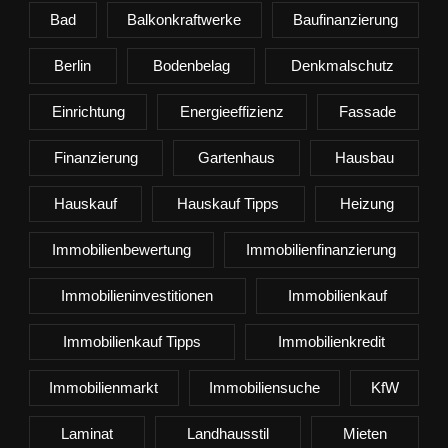
Bad
Balkonkraftwerke
Baufinanzierung
Berlin
Bodenbelag
Denkmalschutz
Einrichtung
Energieeffizienz
Fassade
Finanzierung
Gartenhaus
Hausbau
Hauskauf
Hauskauf Tipps
Heizung
Immobilienbewertung
Immobilienfinanzierung
Immobilieninvestitionen
Immobilienkauf
Immobilienkauf Tipps
Immobilienkredit
Immobilienmarkt
Immobiliensuche
KfW
Laminat
Landhausstil
Mieten