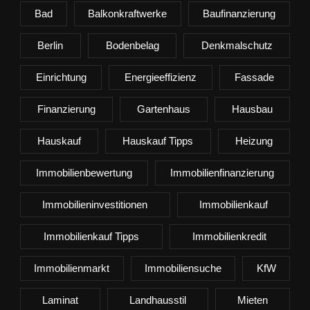
Bad
Balkonkraftwerke
Baufinanzierung
Berlin
Bodenbelag
Denkmalschutz
Einrichtung
Energieeffizienz
Fassade
Finanzierung
Gartenhaus
Hausbau
Hauskauf
Hauskauf Tipps
Heizung
Immobilienbewertung
Immobilienfinanzierung
Immobilieninvestitionen
Immobilienkauf
Immobilienkauf Tipps
Immobilienkredit
Immobilienmarkt
Immobiliensuche
KfW
Laminat
Landhausstil
Mieten