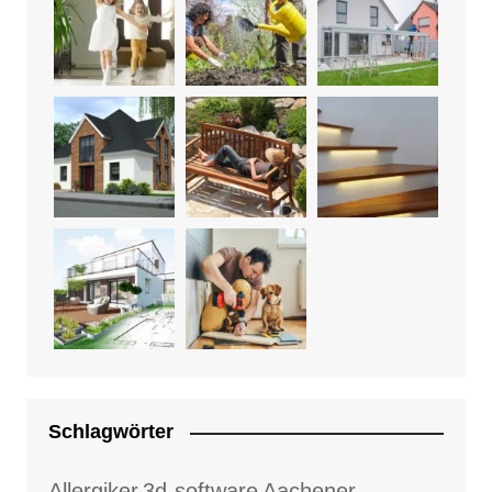
Schlagwörter
Allergiker
3d-software
Aachener