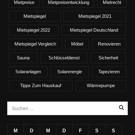
Mietpreise
Mietpreisentwicklung
Mietrecht
Mietspiegel
Mietspiegel 2021
Mietspiegel 2022
Mietspiegel Deutschland
Mietspiegel Vergleich
Möbel
Renovieren
Sauna
Schlüsseldienst
Sicherheit
Solaranlagen
Solarenergie
Tapezieren
Tipps Zum Hauskauf
Wärmepumpe
M
D
M
D
F
S
S