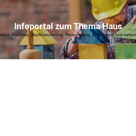
Infoportal zum Thema Haus
tektur, Hausbau, Baufinanzierung, Renovierung, Einrichtung und viele