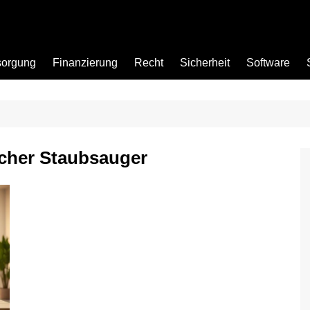
sorgung
Finanzierung
Recht
Sicherheit
Software
Bad
cher Staubsauger
Büro
Garten
Küche