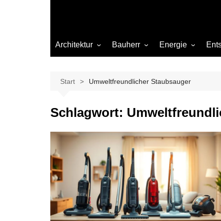
Architektur
Bauherr
Energie
Ent
Architekten
Abwasser
Heizung
Beleuchtung
Gas
Start
Umweltfreundlicher Staubsauger
Einrichtung
Schlagwort:
Umweltfreundli
Materialien
Ökologisch bauen
Renovierung
Sanierung
Hygiene