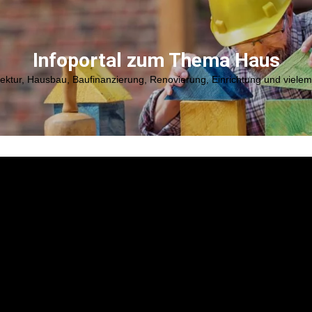
Infoportal zum Thema Haus
tektur, Hausbau, Baufinanzierung, Renovierung, Einrichtung und viele