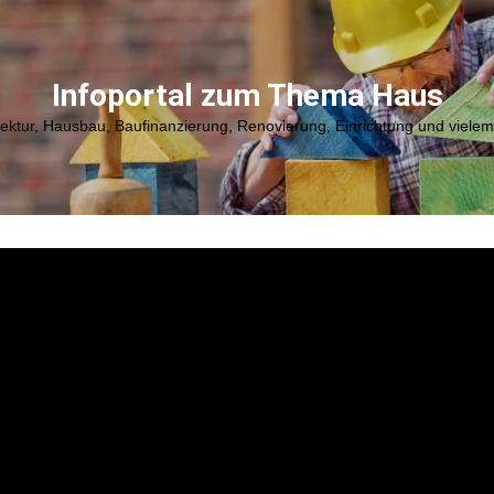
Infoportal zum Thema Haus
tektur, Hausbau, Baufinanzierung, Renovierung, Einrichtung und viele