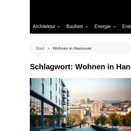
Architektur
Bauherr
Energie
Ent
Architekten
Abwasser
Heizung
Beleuchtung
Gas
Start
Wohnen in Hannover
Einrichtung
Schlagwort:
Wohnen in Han
Materialien
Ökologisch bauen
Renovierung
Sanierung
Hygiene