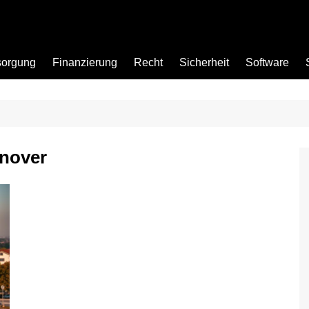
sorgung
Finanzierung
Recht
Sicherheit
Software
Bad
nover
Büro
Garten
Küche