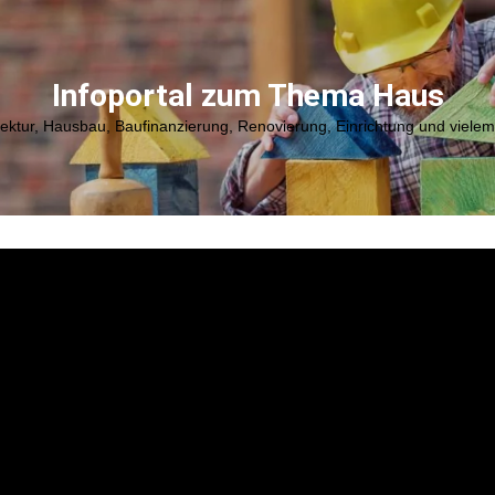
Infoportal zum Thema Haus
tektur, Hausbau, Baufinanzierung, Renovierung, Einrichtung und viele