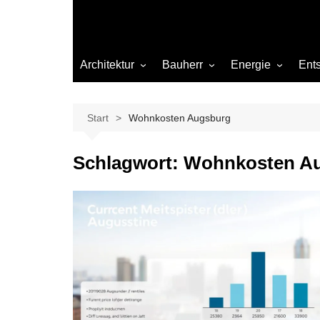
Architektur
Bauherr
Energie
Ent
Architekten
Abwasser
Heizung
Beleuchtung
Gas
Start
Wohnkosten Augsburg
Einrichtung
Schlagwort:
Wohnkosten A
Materialien
Ökologisch bauen
Renovierung
Sanierung
Hygiene