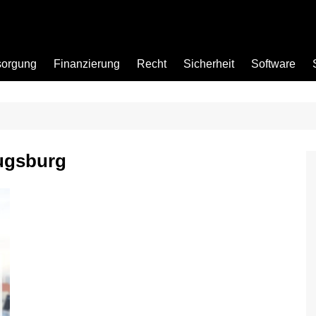
sorgung
Finanzierung
Recht
Sicherheit
Software
Bad
ugsburg
Büro
Garten
Küche