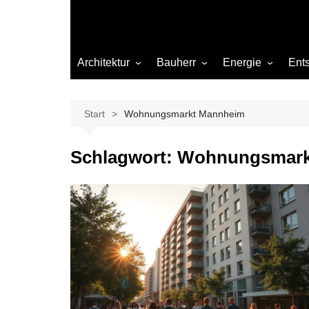
Architektur
Bauherr
Energie
Ent
Architekten
Abwasser
Heizung
Beleuchtung
Gas
Start
Wohnungsmarkt Mannheim
Einrichtung
Schlagwort:
Wohnungsmark
Materialien
Ökologisch bauen
Renovierung
Sanierung
Hygiene