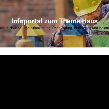
Infoportal zum Thema Haus
tektur, Hausbau, Baufinanzierung, Renovierung, Einrichtung und viele