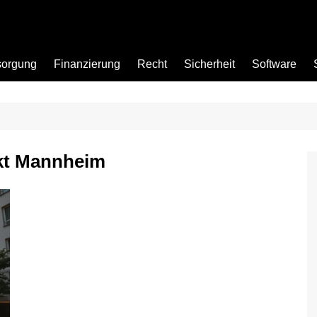
sorgung
Finanzierung
Recht
Sicherheit
Software
Bad
t Mannheim
Büro
Garten
Küche