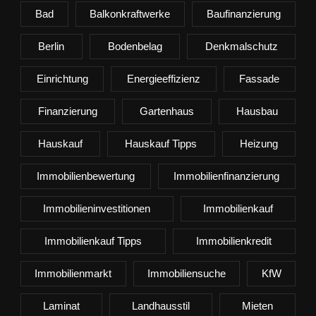
Bad
Balkonkraftwerke
Baufinanzierung
Berlin
Bodenbelag
Denkmalschutz
Einrichtung
Energieeffizienz
Fassade
Finanzierung
Gartenhaus
Hausbau
Hauskauf
Hauskauf Tipps
Heizung
Immobilienbewertung
Immobilienfinanzierung
Immobilieninvestitionen
Immobilienkauf
Immobilienkauf Tipps
Immobilienkredit
Immobilienmarkt
Immobiliensuche
KfW
Laminat
Landhausstil
Mieten