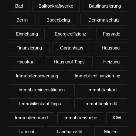
Bad
Balkonkraftwerke
Baufinanzierung
Berlin
Bodenbelag
Denkmalschutz
Einrichtung
Energieeffizienz
Fassade
Finanzierung
Gartenhaus
Hausbau
Hauskauf
Hauskauf Tipps
Heizung
Immobilienbewertung
Immobilienfinanzierung
Immobilieninvestitionen
Immobilienkauf
Immobilienkauf Tipps
Immobilienkredit
Immobilienmarkt
Immobiliensuche
KfW
Laminat
Landhausstil
Mieten