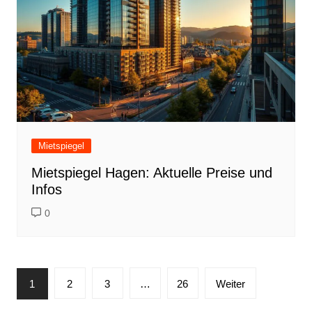
Mietspiegel
Mietspiegel Hagen: Aktuelle Preise und
Infos
0
Seitennummerierung
1
2
3
…
26
Weiter
der