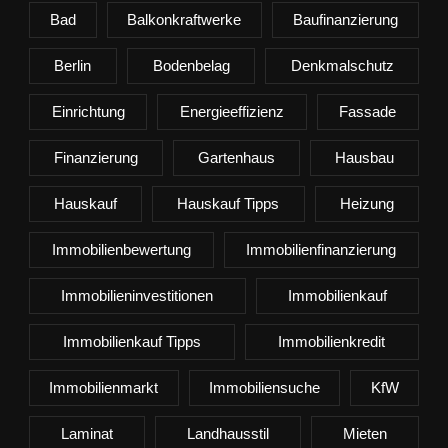
Bad
Balkonkraftwerke
Baufinanzierung
Berlin
Bodenbelag
Denkmalschutz
Einrichtung
Energieeffizienz
Fassade
Finanzierung
Gartenhaus
Hausbau
Hauskauf
Hauskauf Tipps
Heizung
Immobilienbewertung
Immobilienfinanzierung
Immobilieninvestitionen
Immobilienkauf
Immobilienkauf Tipps
Immobilienkredit
Immobilienmarkt
Immobiliensuche
KfW
Laminat
Landhausstil
Mieten