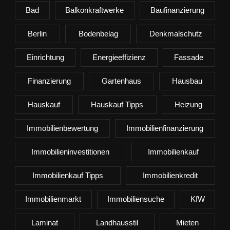
Bad
Balkonkraftwerke
Baufinanzierung
Berlin
Bodenbelag
Denkmalschutz
Einrichtung
Energieeffizienz
Fassade
Finanzierung
Gartenhaus
Hausbau
Hauskauf
Hauskauf Tipps
Heizung
Immobilienbewertung
Immobilienfinanzierung
Immobilieninvestitionen
Immobilienkauf
Immobilienkauf Tipps
Immobilienkredit
Immobilienmarkt
Immobiliensuche
KfW
Laminat
Landhausstil
Mieten