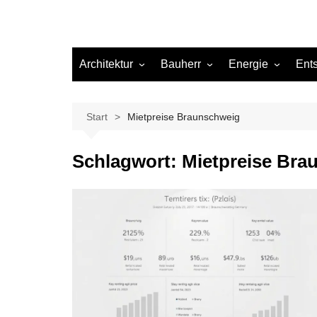
Architektur
Bauherr
Energie
Ent
Architekten
Abwasser
Heizung
Beleuchtung
Gas
Start
Mietpreise Braunschweig
Einrichtung
Schlagwort:
Mietpreise Bra
Materialien
Ökologisch bauen
Renovierung
Sanierung
Hygiene