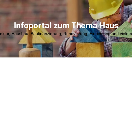
Infoportal zum Thema Haus
tektur, Hausbau, Baufinanzierung, Renovierung, Einrichtung und viele