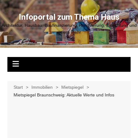
Zum
Inhalt
Infoportal zum Thema Haus
springen
Architektur, Hausbau, Baufinanzierung, Renovierung, Einrichtung und
vielem mehr
Start
Immobilien
Mietspiegel
Mietspiegel Braunschweig: Aktuelle Werte und Infos