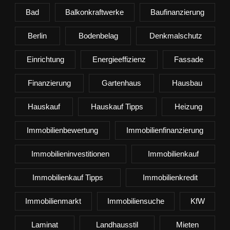
Bad
Balkonkraftwerke
Baufinanzierung
Berlin
Bodenbelag
Denkmalschutz
Einrichtung
Energieeffizienz
Fassade
Finanzierung
Gartenhaus
Hausbau
Hauskauf
Hauskauf Tipps
Heizung
Immobilienbewertung
Immobilienfinanzierung
Immobilieninvestitionen
Immobilienkauf
Immobilienkauf Tipps
Immobilienkredit
Immobilienmarkt
Immobiliensuche
KfW
Laminat
Landhausstil
Mieten