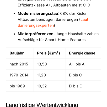
Effizienzklasse A+, Altbauten meist C-D
Modernisierungsstau
: 68% der Kieler
Altbauten benötigen Sanierungen (
Laut
Sanierungsexperten
)
Mieterpräferenzen
: Junge Haushalte zahlen
Aufschläge für Smart-Home-Features
Baujahr
Preis (€/m²)
Energieklasse
nach 2015
13,50
A+ bis A
1970-2014
11,20
B bis C
bis 1969
10,32
D bis E
Langfristige Wertentwicklung