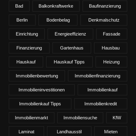
Bad
Balkonkraftwerke
Baufinanzierung
Berlin
Bodenbelag
Denkmalschutz
Einrichtung
Energieeffizienz
Fassade
Finanzierung
Gartenhaus
Hausbau
Hauskauf
Hauskauf Tipps
Heizung
Immobilienbewertung
Immobilienfinanzierung
Immobilieninvestitionen
Immobilienkauf
Immobilienkauf Tipps
Immobilienkredit
Immobilienmarkt
Immobiliensuche
KfW
Laminat
Landhausstil
Mieten