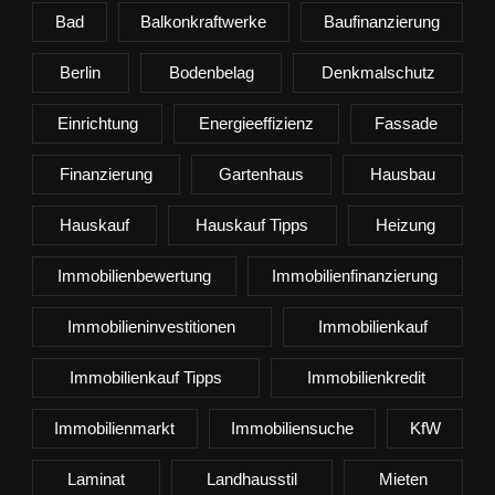
Bad
Balkonkraftwerke
Baufinanzierung
Berlin
Bodenbelag
Denkmalschutz
Einrichtung
Energieeffizienz
Fassade
Finanzierung
Gartenhaus
Hausbau
Hauskauf
Hauskauf Tipps
Heizung
Immobilienbewertung
Immobilienfinanzierung
Immobilieninvestitionen
Immobilienkauf
Immobilienkauf Tipps
Immobilienkredit
Immobilienmarkt
Immobiliensuche
KfW
Laminat
Landhausstil
Mieten