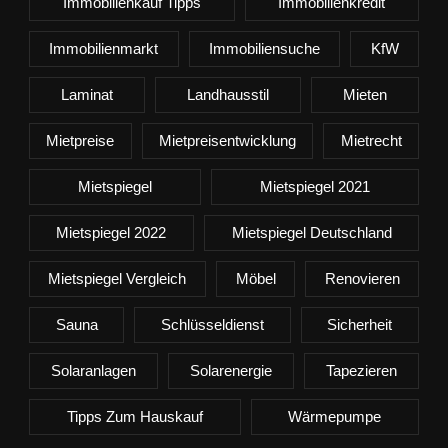
Immobilienkauf Tipps
Immobilienkredit
Immobilienmarkt
Immobiliensuche
KfW
Laminat
Landhausstil
Mieten
Mietpreise
Mietpreisentwicklung
Mietrecht
Mietspiegel
Mietspiegel 2021
Mietspiegel 2022
Mietspiegel Deutschland
Mietspiegel Vergleich
Möbel
Renovieren
Sauna
Schlüsseldienst
Sicherheit
Solaranlagen
Solarenergie
Tapezieren
Tipps Zum Hauskauf
Wärmepumpe