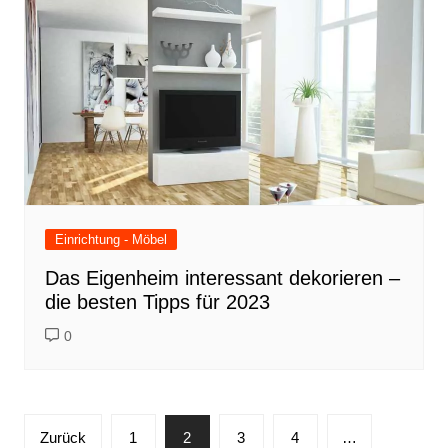
Einrichtung - Möbel
Das Eigenheim interessant dekorieren –
die besten Tipps für 2023
0
Seitennummerierung
Zurück
1
2
3
4
…