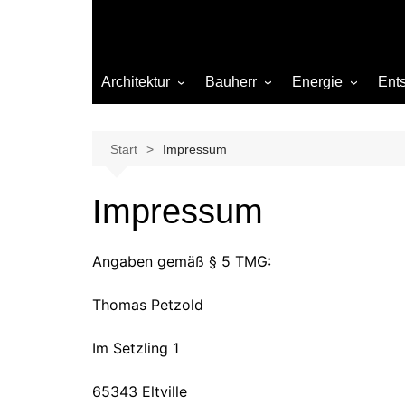
Architektur
Bauherr
Energie
Ent
Architekten
Abwasser
Heizung
Beleuchtung
Gas
Start
Impressum
Einrichtung
Impressum
Materialien
Ökologisch bauen
Angaben gemäß § 5 TMG:
Renovierung
Sanierung
Thomas Petzold
Hygiene
Im Setzling 1
65343 Eltville