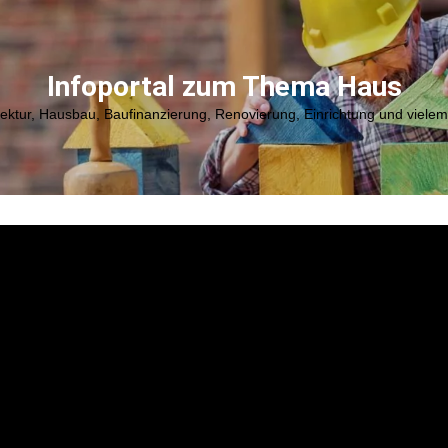
Infoportal zum Thema Haus
tektur, Hausbau, Baufinanzierung, Renovierung, Einrichtung und viele