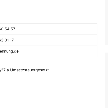
60 54 57
63 01 17
ehnung.de
§27 a Umsatzsteuergesetz: