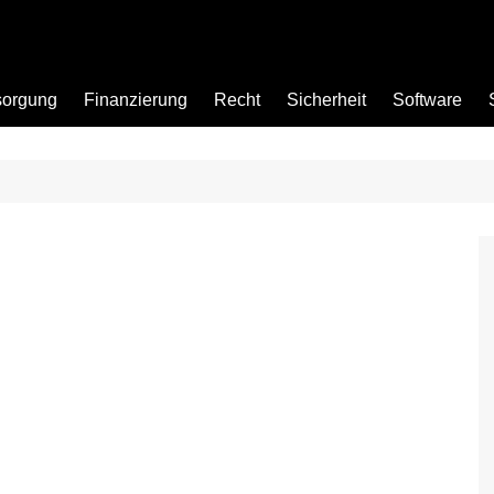
sorgung
Finanzierung
Recht
Sicherheit
Software
Bad
Büro
Garten
Küche