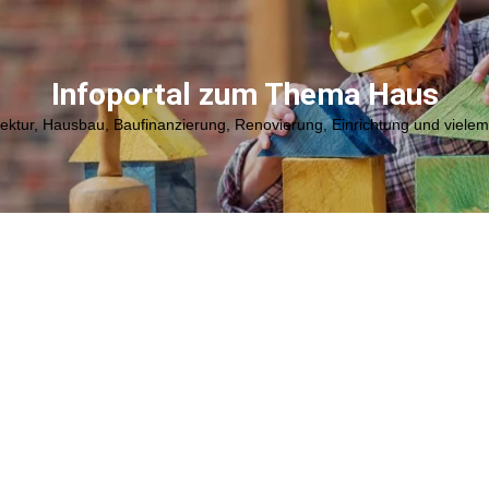
Infoportal zum Thema Haus
tektur, Hausbau, Baufinanzierung, Renovierung, Einrichtung und viele