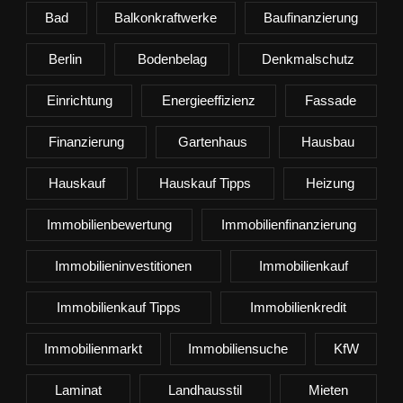
Bad
Balkonkraftwerke
Baufinanzierung
Berlin
Bodenbelag
Denkmalschutz
Einrichtung
Energieeffizienz
Fassade
Finanzierung
Gartenhaus
Hausbau
Hauskauf
Hauskauf Tipps
Heizung
Immobilienbewertung
Immobilienfinanzierung
Immobilieninvestitionen
Immobilienkauf
Immobilienkauf Tipps
Immobilienkredit
Immobilienmarkt
Immobiliensuche
KfW
Laminat
Landhausstil
Mieten