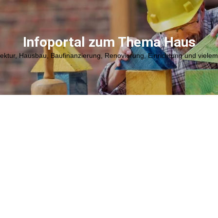
Infoportal zum Thema Haus
tektur, Hausbau, Baufinanzierung, Renovierung, Einrichtung und viele