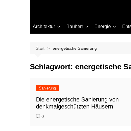
Architektur
Bauherr
Energie
Ent
Architekten
Abwasser
Heizung
Beleuchtung
Gas
Start
energetische Sanierung
Einrichtung
Schlagwort:
energetische S
Materialien
Ökologisch bauen
Renovierung
Sanierung
Sanierung
Die energetische Sanierung von
denkmalgeschützten Häusern
Hygiene
0