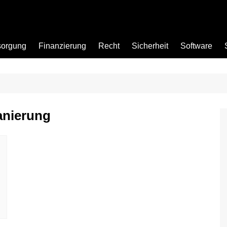
sorgung
Finanzierung
Recht
Sicherheit
Software
Bad
anierung
Büro
Garten
Küche