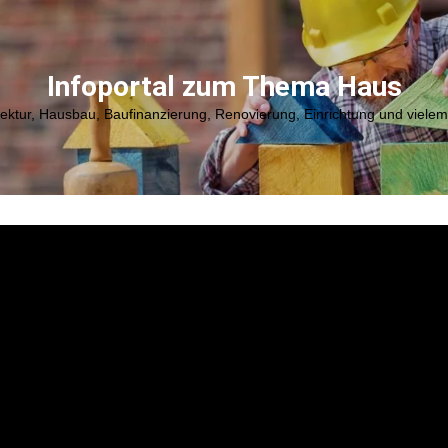
Infoportal zum Thema Haus
tektur, Hausbau, Baufinanzierung, Renovierung, Einrichtung und viele