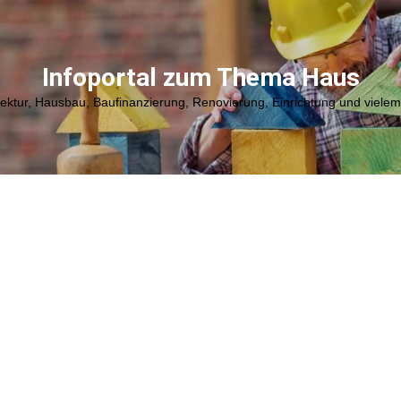
Infoportal zum Thema Haus
tektur, Hausbau, Baufinanzierung, Renovierung, Einrichtung und viele