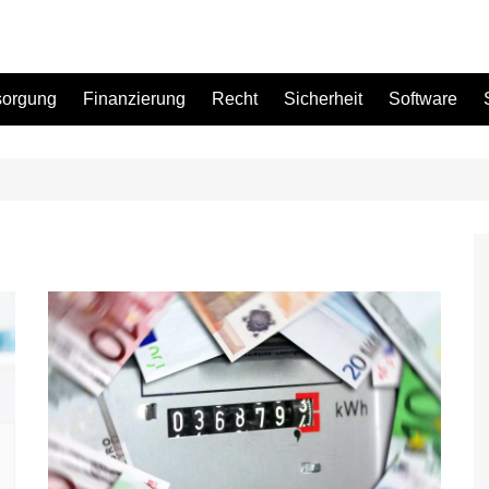
sorgung
Finanzierung
Recht
Sicherheit
Software
Bad
Büro
Garten
Küche