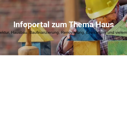
Infoportal zum Thema Haus
tektur, Hausbau, Baufinanzierung, Renovierung, Einrichtung und viele