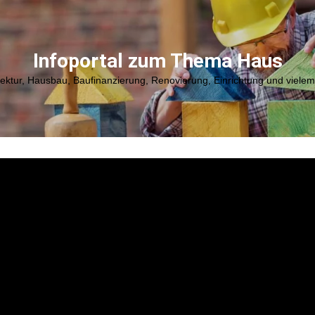
Infoportal zum Thema Haus
tektur, Hausbau, Baufinanzierung, Renovierung, Einrichtung und viele