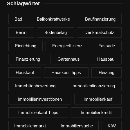
Schlagwörter
Bad
Balkonkraftwerke
Baufinanzierung
Berlin
Bodenbelag
Denkmalschutz
Einrichtung
Energieeffizienz
Fassade
Finanzierung
Gartenhaus
Hausbau
Hauskauf
Hauskauf Tipps
Heizung
Immobilienbewertung
Immobilienfinanzierung
Immobilieninvestitionen
Immobilienkauf
Immobilienkauf Tipps
Immobilienkredit
Immobilienmarkt
Immobiliensuche
KfW