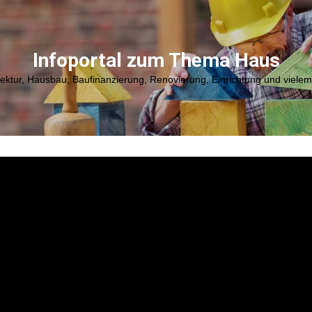
Infoportal zum Thema Haus
tektur, Hausbau, Baufinanzierung, Renovierung, Einrichtung und viele