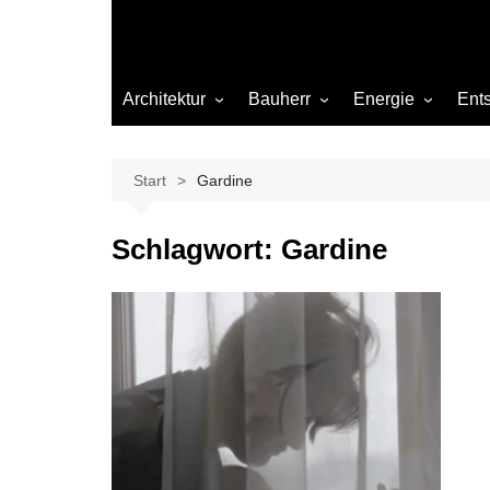
Architektur
Bauherr
Energie
Ent
Architekten
Abwasser
Heizung
Beleuchtung
Gas
Start
Gardine
Einrichtung
Schlagwort:
Gardine
Materialien
Ökologisch bauen
Renovierung
Sanierung
Hygiene