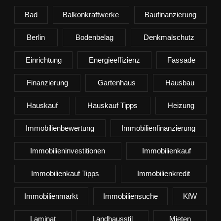
Bad
Balkonkraftwerke
Baufinanzierung
Berlin
Bodenbelag
Denkmalschutz
Einrichtung
Energieeffizienz
Fassade
Finanzierung
Gartenhaus
Hausbau
Hauskauf
Hauskauf Tipps
Heizung
Immobilienbewertung
Immobilienfinanzierung
Immobilieninvestitionen
Immobilienkauf
Immobilienkauf Tipps
Immobilienkredit
Immobilienmarkt
Immobiliensuche
KfW
Laminat
Landhausstil
Mieten