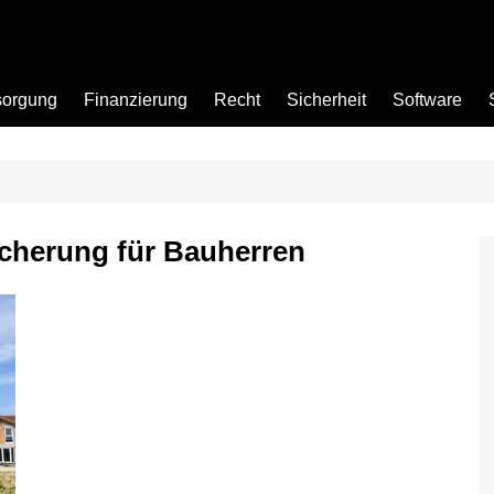
sorgung
Finanzierung
Recht
Sicherheit
Software
Bad
icherung für Bauherren
Büro
Garten
Küche