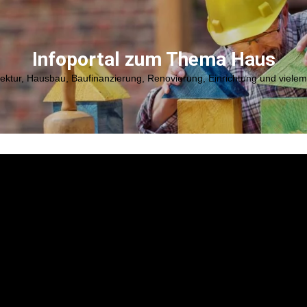
Infoportal zum Thema Haus
tektur, Hausbau, Baufinanzierung, Renovierung, Einrichtung und viele