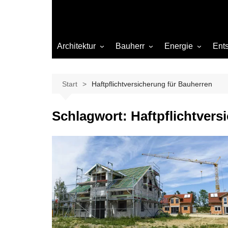
Architektur
Bauherr
Energie
Ent
Architekten
Abwasser
Heizung
Beleuchtung
Gas
Start
Haftpflichtversicherung für Bauherren
Einrichtung
Schlagwort:
Haftpflichtvers
Materialien
Ökologisch bauen
Renovierung
Sanierung
Hygiene