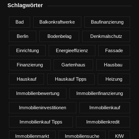
Schlagwörter
Bad
Balkonkraftwerke
Baufinanzierung
Berlin
Bodenbelag
Denkmalschutz
Einrichtung
Energieeffizienz
Fassade
Finanzierung
Gartenhaus
Hausbau
Hauskauf
Hauskauf Tipps
Heizung
Immobilienbewertung
Immobilienfinanzierung
Immobilieninvestitionen
Immobilienkauf
Immobilienkauf Tipps
Immobilienkredit
Immobilienmarkt
Immobiliensuche
KfW