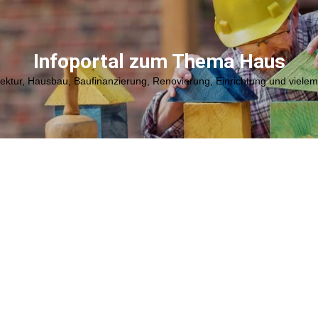
Infoportal zum Thema Haus
tektur, Hausbau, Baufinanzierung, Renovierung, Einrichtung und viele