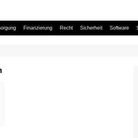
sorgung
Finanzierung
Recht
Sicherheit
Software
Bad
n
Büro
Garten
Küche