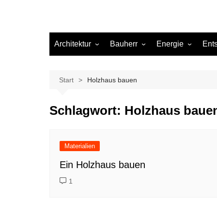
Architektur
Bauherr
Energie
Ent
Architekten
Abwasser
Heizung
Beleuchtung
Gas
Start
Holzhaus bauen
Einrichtung
Schlagwort:
Holzhaus baue
Materialien
Ökologisch bauen
Renovierung
Materialien
Sanierung
Ein Holzhaus bauen
Hygiene
1