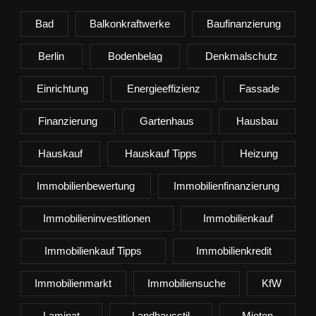
Bad
Balkonkraftwerke
Baufinanzierung
Berlin
Bodenbelag
Denkmalschutz
Einrichtung
Energieeffizienz
Fassade
Finanzierung
Gartenhaus
Hausbau
Hauskauf
Hauskauf Tipps
Heizung
Immobilienbewertung
Immobilienfinanzierung
Immobilieninvestitionen
Immobilienkauf
Immobilienkauf Tipps
Immobilienkredit
Immobilienmarkt
Immobiliensuche
KfW
Laminat
Landhausstil
Mieten