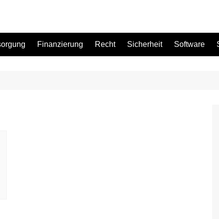
sorgung
Finanzierung
Recht
Sicherheit
Software
Bad
Büro
Garten
Küche