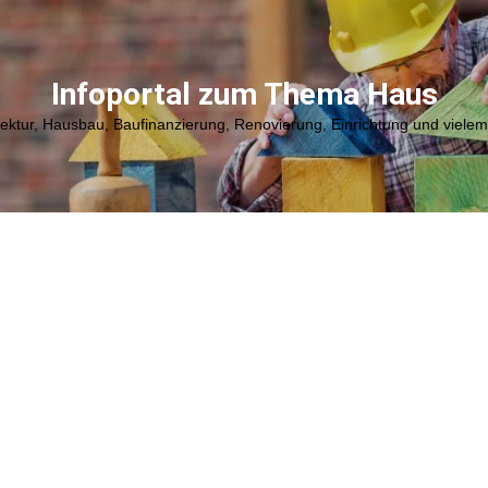
Infoportal zum Thema Haus
tektur, Hausbau, Baufinanzierung, Renovierung, Einrichtung und viele