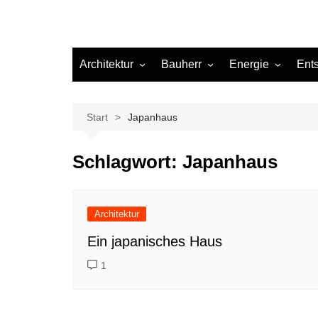
Architektur
Bauherr
Energie
Ent
Architekten
Abwasser
Heizung
Beleuchtung
Gas
Start
Japanhaus
Einrichtung
Schlagwort:
Japanhaus
Materialien
Ökologisch bauen
Renovierung
Architektur
Sanierung
Ein japanisches Haus
Hygiene
1