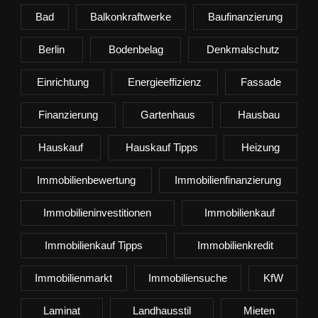
Bad
Balkonkraftwerke
Baufinanzierung
Berlin
Bodenbelag
Denkmalschutz
Einrichtung
Energieeffizienz
Fassade
Finanzierung
Gartenhaus
Hausbau
Hauskauf
Hauskauf Tipps
Heizung
Immobilienbewertung
Immobilienfinanzierung
Immobilieninvestitionen
Immobilienkauf
Immobilienkauf Tipps
Immobilienkredit
Immobilienmarkt
Immobiliensuche
KfW
Laminat
Landhausstil
Mieten