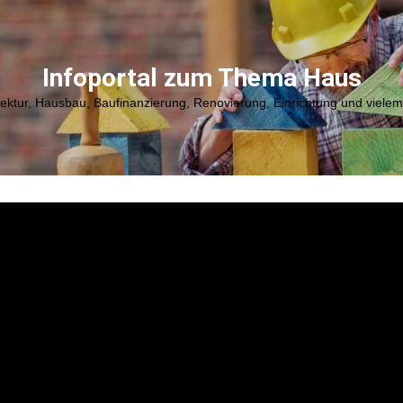
Infoportal zum Thema Haus
tektur, Hausbau, Baufinanzierung, Renovierung, Einrichtung und viele